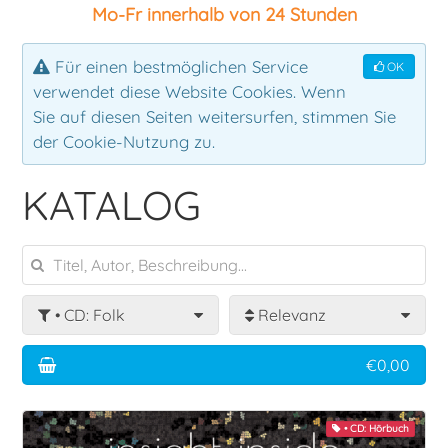
Mo-Fr innerhalb von 24 Stunden
Ensemble
Klassik
Für einen bestmöglichen Service
OK
verwendet diese Website Cookies. Wenn
Klavier
Rock
Sie auf diesen Seiten weitersurfen, stimmen Sie
der Cookie-Nutzung zu.
Latin
KATALOG
Lehrbuch
Mallets
• CD: Folk
Relevanz
Pauken
€0,00
Percussion
• CD: Hörbuch