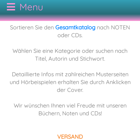
CODAMUSIC
Sortieren Sie den
Gesamtkatalog
nach NOTEN
oder CDs.
GESAMTKATALOG
Wählen Sie eine Kategorie oder suchen nach
Titel, Autorin und Stichwort.
AUTOREN
NOTEN
Detaillierte Infos mit zahlreichen Musterseiten
KONTAKT
CDs
Bodypercussion
und Hörbeispielen erhalten Sie durch Anklicken
der Cover.
AGB
Cajon
Folk
Wir wünschen Ihnen viel Freude mit unseren
Büchern, Noten und CDs!
Drumset
Hörbuch
VERSAND
Duo
Jazz