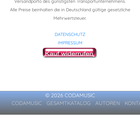
Versandporto des günstigsten Transportunternehmens.
Alle Preise beinhalten die in Deutschland gültige gesetzliche
Mehrwertsteuer.
DATENSCHUTZ
IMPRESSUM
© 2026 CODAMUSIC
CODAMUSIC
GESAMTKATALOG
AUTOREN
KONT