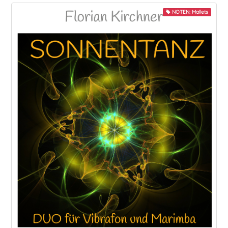
NOTEN: Mallets
Play-Along
Quartett
Quintett
Sextett
Snare
Solo
Trio