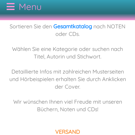
CODAMUSIC
Sortieren Sie den
Gesamtkatalog
nach NOTEN
oder CDs.
GESAMTKATALOG
Wählen Sie eine Kategorie oder suchen nach
Titel, Autorin und Stichwort.
AUTOREN
NOTEN
Detaillierte Infos mit zahlreichen Musterseiten
KONTAKT
CDs
Bodypercussion
und Hörbeispielen erhalten Sie durch Anklicken
der Cover.
AGB
Cajon
Folk
Wir wünschen Ihnen viel Freude mit unseren
Büchern, Noten und CDs!
Drumset
Hörbuch
VERSAND
Duo
Jazz