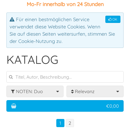
Mo-Fr innerhalb von 24 Stunden
Ensemble
Klassik
Für einen bestmöglichen Service
OK
verwendet diese Website Cookies. Wenn
Klavier
Rock
Sie auf diesen Seiten weitersurfen, stimmen Sie
der Cookie-Nutzung zu.
Latin
KATALOG
Lehrbuch
Mallets
NOTEN: Duo
Relevanz
Pauken
€0,00
Percussion
1
2