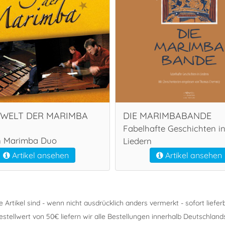
WELT DER MARIMBA
DIE MARIMBABANDE
Fabelhafte Geschichten i
 Marimba Duo
Liedern
Artikel ansehen
Artikel ansehen
le Artikel sind - wenn nicht ausdrücklich anders vermerkt - sofort lieferb
ellwert von 50€ liefern wir alle Bestellungen innerhalb Deutschland