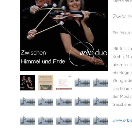
Matthias 
Zwische
Ein facet
Mit feins
Krohn, Ma
himmlisch
ein Bogen 
Klangbilde
Die hohe 
der Musik
Geschehe
www.orbis