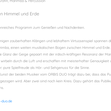
Krohn, Marimba & Percussion
n Himmel und Erde
tenreiches Programm zum Genießen und Nachdenken.
innigen zauberhaften Klängen und lebhaftem Virtuosenspiel spannen di
rimba, einen weiten musikalischen Bogen zwischen Himmel und Erde. 
e Glanz der Geige gepaart mit der irdisch-kräftigen Resonanz der Mar
wirbeln durch die Luft und erschaffen mit meisterhafter Genauigkeit 
r: pure Spielfreude als Hör- und Sehgenuss für die Sinne.
Kunst der beiden Musiker vom ORBIS DUO trägt dazu bei, dass das Pub
 gezogen wird. Aber zwei sind noch kein Kreis. Dazu gehört das Publi
ns.
-duo.de