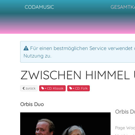
CODAMUSIC
GESAMTK
Für einen bestmöglichen Service verwendet d
Nutzung zu.
ZWISCHEN HIMMEL
zurück
• CD: Klassik
• CD: Folk
Orbis Duo
Orbis D
Page Wood