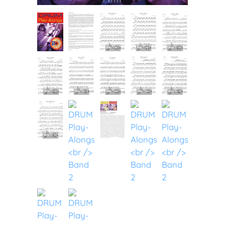
Play-Along
Quartett
Quintett
Sextett
Snare
Solo
Trio