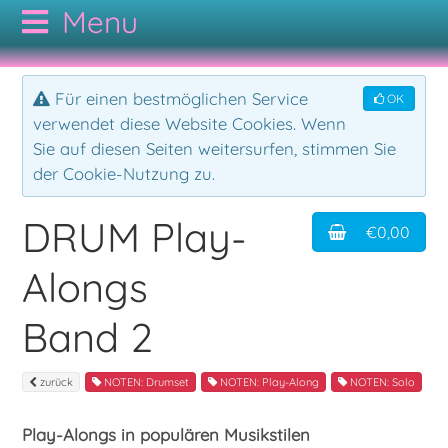
CODAMUSIC
Für einen bestmöglichen Service
OK
verwendet diese Website Cookies. Wenn
GESAMTKATALOG
Sie auf diesen Seiten weitersurfen, stimmen Sie
der Cookie-Nutzung zu.
AUTOREN
NOTEN
DRUM Play-
€0,00
KONTAKT
CDs
Bodypercussion
Alongs
AGB
Cajon
Folk
Band 2
Drumset
Hörbuch
zurück
NOTEN: Drumset
NOTEN: Play-Along
NOTEN: Solo
Play-Alongs in populären Musikstilen
Duo
Jazz