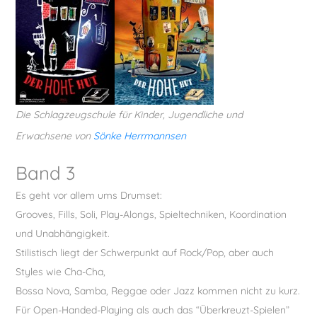
Vokal
Die Schlagzeugschule für Kinder, Jugendliche und
Erwachsene von
Sönke Herrmannsen
Band 3
Es geht vor allem ums Drumset:
Grooves, Fills, Soli, Play-Alongs, Spieltechniken, Koordination
und Unabhängigkeit.
Stilistisch liegt der Schwerpunkt auf Rock/Pop, aber auch
Styles wie Cha-Cha,
Bossa Nova, Samba, Reggae oder Jazz kommen nicht zu kurz.
Für Open-Handed-Playing als auch das “Überkreuzt-Spielen”