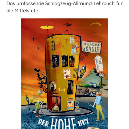
Das umfassende Schlagzeug-Allround-Lehrbuch für
die Mittelstufe
Ensemble
Klassik
Klavier
Rock
Latin
Lehrbuch
Mallets
Pauken
Percussion