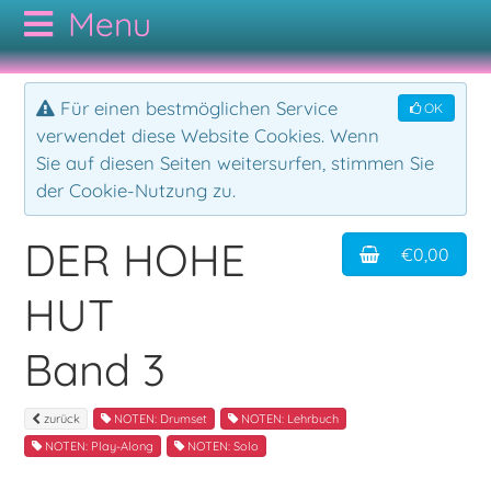
CODAMUSIC
Für einen bestmöglichen Service
OK
verwendet diese Website Cookies. Wenn
GESAMTKATALOG
Sie auf diesen Seiten weitersurfen, stimmen Sie
der Cookie-Nutzung zu.
AUTOREN
NOTEN
DER HOHE
€0,00
KONTAKT
CDs
Bodypercussion
HUT
AGB
Cajon
Folk
Band 3
Drumset
Hörbuch
zurück
NOTEN: Drumset
NOTEN: Lehrbuch
NOTEN: Play-Along
NOTEN: Solo
Duo
Jazz