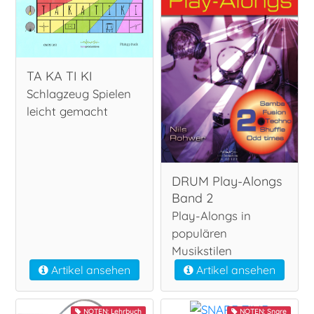
TA KA TI KI
Schlagzeug Spielen
leicht gemacht
DRUM Play-Alongs
Band 2
Play-Alongs in
populären
Musikstilen
Artikel ansehen
Artikel ansehen
NOTEN: Lehrbuch
NOTEN: Snare