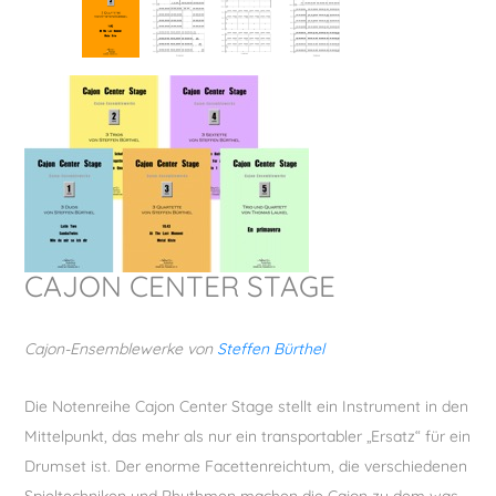
Play-Along
Quartett
Quintett
Sextett
CAJON CENTER STAGE
Snare
Cajon-Ensemblewerke von
Steffen Bürthel
Solo
Die Notenreihe Cajon Center Stage stellt ein Instrument in den
Mittelpunkt, das mehr als nur ein transportabler „Ersatz“ für ein
Trio
Drumset ist. Der enorme Facettenreichtum, die verschiedenen