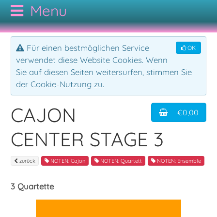
CODAMUSIC
Für einen bestmöglichen Service
OK
verwendet diese Website Cookies. Wenn
GESAMTKATALOG
Sie auf diesen Seiten weitersurfen, stimmen Sie
der Cookie-Nutzung zu.
AUTOREN
NOTEN
CAJON
€0,00
KONTAKT
CDs
Bodypercussion
CENTER STAGE 3
AGB
Cajon
Folk
zurück
NOTEN: Cajon
NOTEN: Quartett
NOTEN: Ensemble
Drumset
Hörbuch
3 Quartette
Duo
Jazz