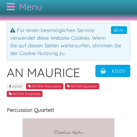
CODAMUSIC
Für einen bestmöglichen Service
OK
verwendet diese Website Cookies. Wenn
GESAMTKATALOG
Sie auf diesen Seiten weitersurfen, stimmen Sie
der Cookie-Nutzung zu.
AUTOREN
NOTEN
AN MAURICE
€0,00
KONTAKT
CDs
Bodypercussion
zurück
NOTEN: Percussion
NOTEN: Quartett
NOTEN: Ensemble
AGB
Cajon
Folk
Percussion Quartett
Drumset
Hörbuch
Duo
Jazz