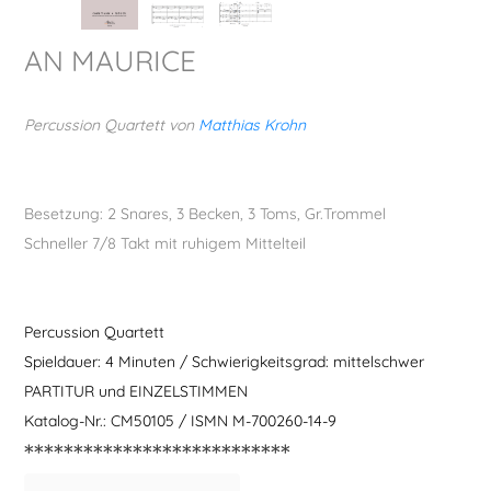
Play-Along
AN MAURICE
Quartett
Percussion Quartett von
Matthias Krohn
Quintett
Besetzung: 2 Snares, 3 Becken, 3 Toms, Gr.Trommel
Sextett
Schneller 7/8 Takt mit ruhigem Mittelteil
Snare
Percussion Quartett
Spieldauer: 4 Minuten / Schwierigkeitsgrad: mittelschwer
Solo
PARTITUR und EINZELSTIMMEN
Katalog-Nr.: CM50105 / ISMN M-700260-14-9
Trio
***************************