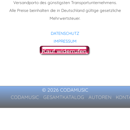
Versandporto des günstigsten Transportunternehmens.
Alle Preise beinhalten die in Deutschland gültige gesetzliche
Mehrwertsteuer.
DATENSCHUTZ
IMPRESSUM
© 2026 CODAMUSIC
CODAMUSIC
GESAMTKATALOG
AUTOREN
KONT