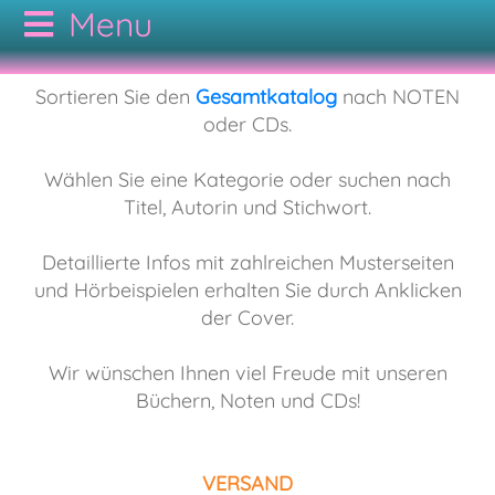
CODAMUSIC
Sortieren Sie den
Gesamtkatalog
nach NOTEN
oder CDs.
GESAMTKATALOG
Wählen Sie eine Kategorie oder suchen nach
Titel, Autorin und Stichwort.
AUTOREN
NOTEN
Detaillierte Infos mit zahlreichen Musterseiten
KONTAKT
CDs
Bodypercussion
und Hörbeispielen erhalten Sie durch Anklicken
der Cover.
AGB
Cajon
Folk
Wir wünschen Ihnen viel Freude mit unseren
Büchern, Noten und CDs!
Drumset
Hörbuch
VERSAND
Duo
Jazz