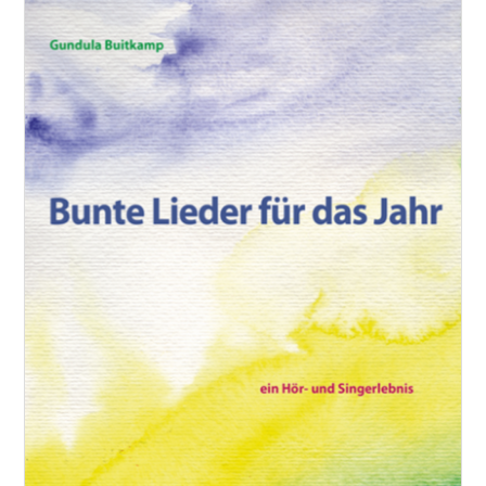
Play-Along
Quartett
Quintett
Sextett
Snare
Solo
Trio