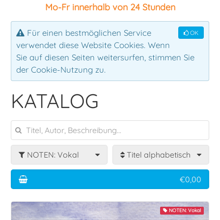
Mo-Fr innerhalb von 24 Stunden
Ensemble
Klassik
Für einen bestmöglichen Service
OK
verwendet diese Website Cookies. Wenn
Klavier
Rock
Sie auf diesen Seiten weitersurfen, stimmen Sie
der Cookie-Nutzung zu.
Latin
KATALOG
Lehrbuch
Mallets
NOTEN: Vokal
Titel alphabetisch
Pauken
€0,00
Percussion
NOTEN: Vokal