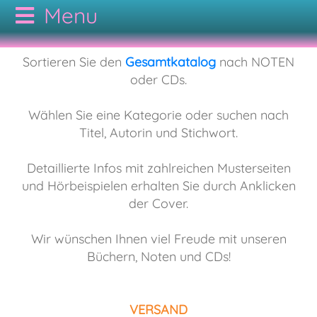
CODAMUSIC
Sortieren Sie den
Gesamtkatalog
nach NOTEN
oder CDs.
GESAMTKATALOG
Wählen Sie eine Kategorie oder suchen nach
Titel, Autorin und Stichwort.
AUTOREN
NOTEN
Detaillierte Infos mit zahlreichen Musterseiten
KONTAKT
CDs
Bodypercussion
und Hörbeispielen erhalten Sie durch Anklicken
der Cover.
AGB
Cajon
Folk
Wir wünschen Ihnen viel Freude mit unseren
Büchern, Noten und CDs!
Drumset
Hörbuch
VERSAND
Duo
Jazz