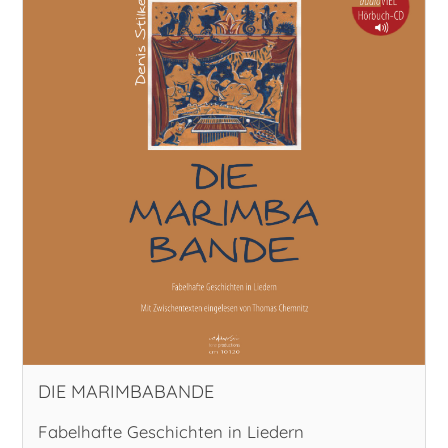
Play-Along
Quartett
Quintett
Sextett
Snare
Solo
DIE MARIMBABANDE
Trio
Fabelhafte Geschichten in Liedern