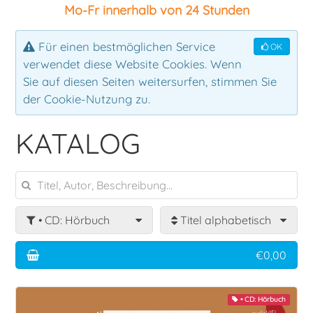
Mo-Fr innerhalb von 24 Stunden
Ensemble
Klassik
Für einen bestmöglichen Service
OK
verwendet diese Website Cookies. Wenn
Klavier
Rock
Sie auf diesen Seiten weitersurfen, stimmen Sie
der Cookie-Nutzung zu.
Latin
KATALOG
Lehrbuch
Mallets
• CD: Hörbuch
Titel alphabetisch
Pauken
€0,00
Percussion
• CD: Hörbuch