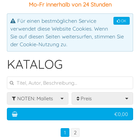
Mo-Fr innerhalb von 24 Stunden
Ensemble
Klassik
Für einen bestmöglichen Service
OK
verwendet diese Website Cookies. Wenn
Klavier
Rock
Sie auf diesen Seiten weitersurfen, stimmen Sie
der Cookie-Nutzung zu.
Latin
KATALOG
Lehrbuch
Mallets
NOTEN: Mallets
Preis
Pauken
€0,00
Percussion
1
2