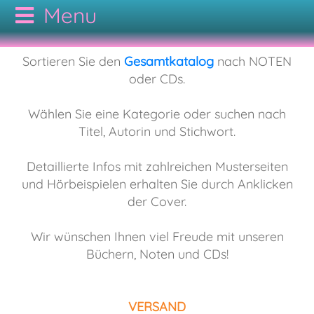
CODAMUSIC
Sortieren Sie den
Gesamtkatalog
nach NOTEN
oder CDs.
GESAMTKATALOG
Wählen Sie eine Kategorie oder suchen nach
Titel, Autorin und Stichwort.
AUTOREN
NOTEN
Detaillierte Infos mit zahlreichen Musterseiten
KONTAKT
CDs
Bodypercussion
und Hörbeispielen erhalten Sie durch Anklicken
der Cover.
AGB
Cajon
Folk
Wir wünschen Ihnen viel Freude mit unseren
Büchern, Noten und CDs!
Drumset
Hörbuch
VERSAND
Duo
Jazz