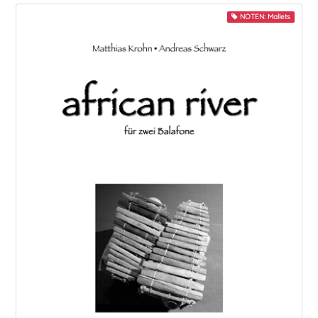
NOTEN: Mallets
Play-Along
Quartett
Quintett
Sextett
Snare
Solo
Trio