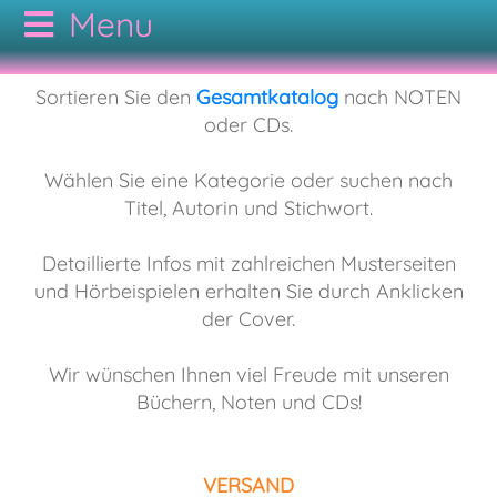
CODAMUSIC
Sortieren Sie den
Gesamtkatalog
nach NOTEN
oder CDs.
GESAMTKATALOG
Wählen Sie eine Kategorie oder suchen nach
Titel, Autorin und Stichwort.
AUTOREN
NOTEN
Detaillierte Infos mit zahlreichen Musterseiten
KONTAKT
CDs
Bodypercussion
und Hörbeispielen erhalten Sie durch Anklicken
der Cover.
AGB
Cajon
Folk
Wir wünschen Ihnen viel Freude mit unseren
Büchern, Noten und CDs!
Drumset
Hörbuch
VERSAND
Duo
Jazz