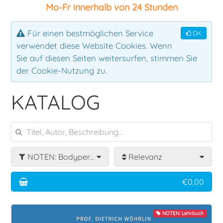
Mo-Fr innerhalb von 24 Stunden
Ensemble
Klassik
Für einen bestmöglichen Service
OK
verwendet diese Website Cookies. Wenn
Klavier
Rock
Sie auf diesen Seiten weitersurfen, stimmen Sie
der Cookie-Nutzung zu.
Latin
KATALOG
Lehrbuch
Mallets
NOTEN: Bodypercussion
Relevanz
Pauken
€0,00
Percussion
NOTEN: Lehrbuch