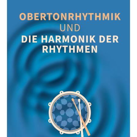
Play-Along
Quartett
Quintett
Sextett
Snare
Solo
Trio