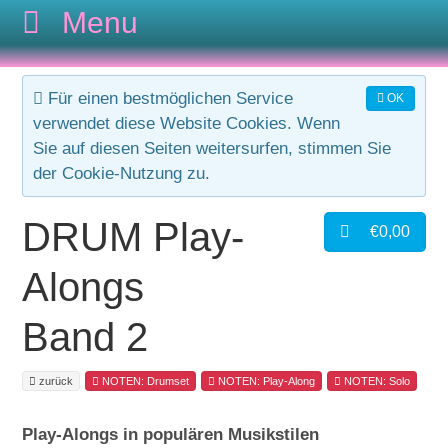
CODAMUSIC
Für einen bestmöglichen Service
OK
verwendet diese Website Cookies. Wenn
GESAMTKATALOG
Sie auf diesen Seiten weitersurfen, stimmen Sie
der Cookie-Nutzung zu.
AUTOREN
NOTEN
DRUM Play-
€0,00
KONTAKT
CDs
Bodypercussion
Alongs
AGB
Cajon
Folk
Band 2
Drumset
Hörbuch
zurück
NOTEN: Drumset
NOTEN: Play-Along
NOTEN: Solo
Play-Alongs in populären Musikstilen
Duo
Jazz