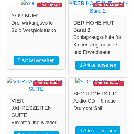
NOTEN: Solo
NOTEN: Drumset
YOU-MUH!
DER HOHE HUT
Drei wirkungsvolle
Band 2
Solo-Vorspielstücke
Schlagzeugschule für
Kinder, Jugendliche
und Erwachsene
Artikel ansehen
Artikel ansehen
NOTEN: Mallets
NOTEN: Drumset
SPOTLIGHTS CD
VIER
Audio-CD + 6 neue
JAHRESZEITEN
Drumset Soli
SUITE
Vibrafon und Klavier
Artikel ansehen