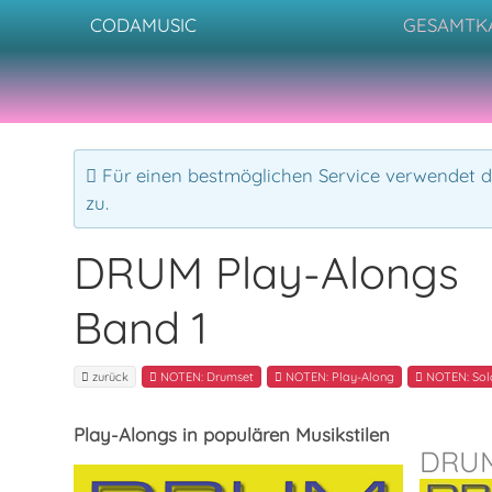
CODAMUSIC
GESAMTK
Für einen bestmöglichen Service verwendet di
zu.
DRUM Play-Alongs
Band 1
zurück
NOTEN: Drumset
NOTEN: Play-Along
NOTEN: Sol
Play-Alongs in populären Musikstilen
DRUM