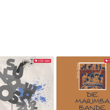
• CD: Jazz
•