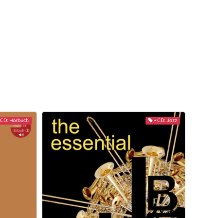
 CD: Hörbuch
• CD: Jazz