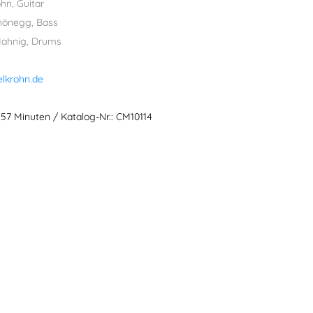
hn, Guitar
hönegg, Bass
Mahnig, Drums
lkrohn.de
 57 Minuten / Katalog-Nr.: CM10114