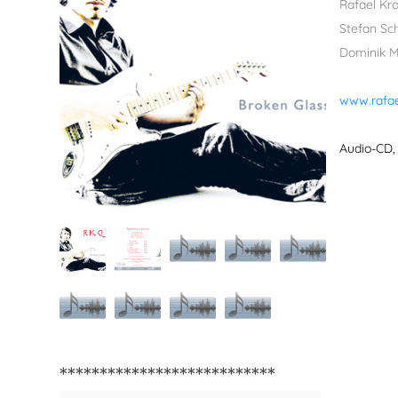
Rafael Kro
Stefan Sc
Dominik 
www.rafae
Audio-CD,
***************************