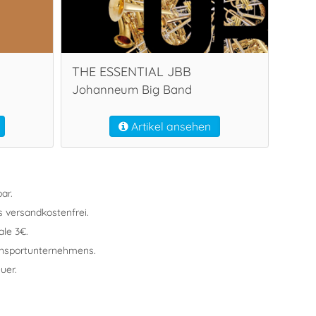
THE ESSENTIAL JBB
n
Johanneum Big Band
Artikel ansehen
ar.
s versandkostenfrei.
le 3€.
ansportunternehmens.
uer.