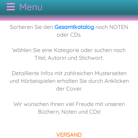
CODAMUSIC
Sortieren Sie den
Gesamtkatalog
nach NOTEN
oder CDs.
GESAMTKATALOG
Wählen Sie eine Kategorie oder suchen nach
Titel, Autorin und Stichwort.
AUTOREN
NOTEN
Detaillierte Infos mit zahlreichen Musterseiten
KONTAKT
CDs
Bodypercussion
und Hörbeispielen erhalten Sie durch Anklicken
der Cover.
AGB
Cajon
Folk
Wir wünschen Ihnen viel Freude mit unseren
Büchern, Noten und CDs!
Drumset
Hörbuch
VERSAND
Duo
Jazz