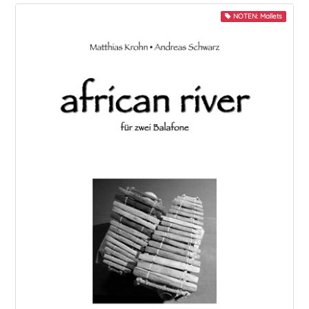
NOTEN: Mallets
Play-Along
Quartett
Quintett
Sextett
Snare
Solo
Trio