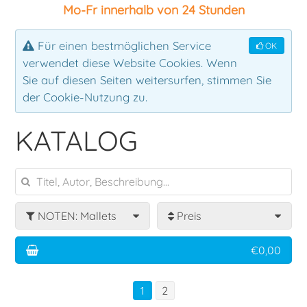
Mo-Fr innerhalb von 24 Stunden
Ensemble
Klassik
Für einen bestmöglichen Service
OK
verwendet diese Website Cookies. Wenn
Klavier
Rock
Sie auf diesen Seiten weitersurfen, stimmen Sie
der Cookie-Nutzung zu.
Latin
KATALOG
Lehrbuch
Mallets
NOTEN: Mallets
Preis
Pauken
€0,00
Percussion
1
2